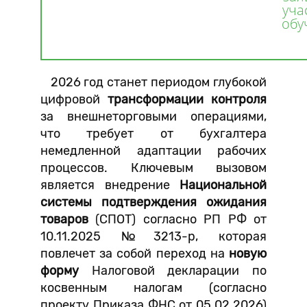
уча
обу
2026 год станет периодом глубокой
цифровой
трансформации контроля
за внешнеторговыми операциями,
что требует от бухгалтера
немедленной адаптации рабочих
процессов. Ключевым вызовом
является внедрение
Национальной
системы подтверждения ожидания
товаров
(СПОТ) согласно РП РФ от
10.11.2025 №3213-р, которая
повлечет за собой переход на
новую
форму
Налоговой декларации по
косвенным налогам (согласно
проекту Приказа ФНС от 05.02.2026)