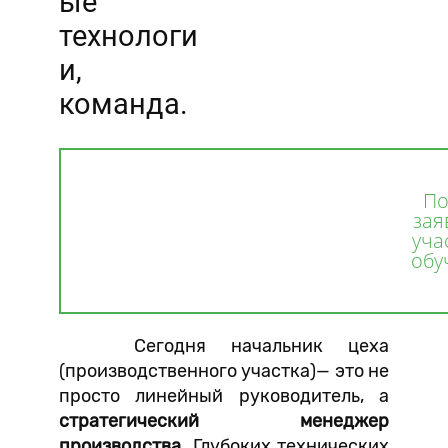
ые
технологи
и,
команда.
По
зая
уча
обу
Сегодня начальник цеха
(производственного участка)— это не
просто линейный руководитель, а
стратегический менеджер
производства.
Глубоких технических