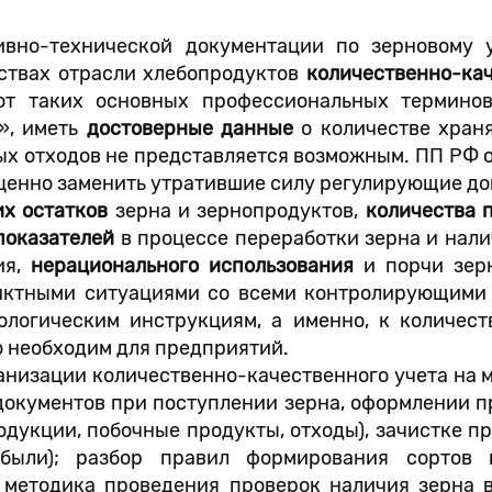
но-технической документации по зерновому у
ствах отрасли хлебопродуктов
количественно-кач
 от таких основных профессиональных терминов
», иметь
достоверные данные
о количестве храня
ых отходов не представляется возможным. ПП РФ 
оценно заменить утратившие силу регулирующие д
х остатков
зерна и зернопродуктов,
количества 
показателей
в процессе переработки зерна и нали
ия,
нерационального использования
и порчи зерн
тными ситуациями со всеми контролирующими о
логическим инструкциям, а именно, к количест
о необходим для предприятий.
низации количественно-качественного учета на 
окументов при поступлении зерна, оформлении п
одукции, побочные продукты, отходы), зачистке п
убыли); разбор правил формирования сортов
; методика проведения проверок наличия зерна 