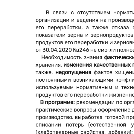
В связи с отсутствием норматив
организации и ведения на производ
его переработки, а также отказа
показатели зерна и зернопродуктов
продуктов его переработки и зернов
от 30.04.2020 №246 не смогли полн
Необходимость знания
фактически
хранения,
изменения качественных 
также,
недопущения
фактов хищен
постоянными возникающими конфлик
используемым нормативным и техно
продуктов его переработки жизненн
В программе:
рекомендации по орга
практические вопросы оформление д
производство, выработка готовой пр
списании потерь (естественной 
(хлебопекарные свойства, добавки)