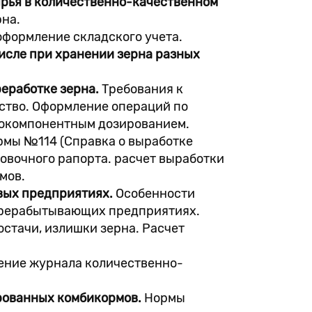
сырья в количественно-качественном
рна.
оформление складского учета.
числе при хранении зерна разных
реработке зерна.
Требования к
ство. Оформление операций по
огокомпонентным дозированием.
рмы №114 (Справка о выработке
овочного рапорта. расчет выработки
мов.
вых предприятиях.
Особенности
перерабытывающих предприятиях.
стачи, излишки зерна. Расчет
ние журнала количественно-
ированных комбикормов.
Нормы