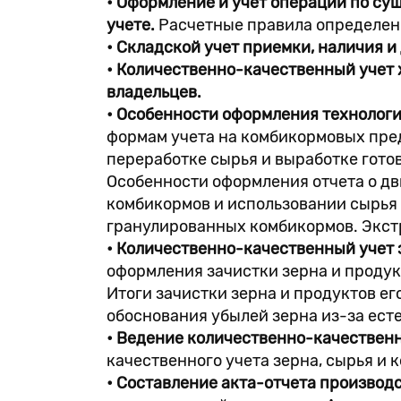
• Оформление и учет операций по су
учете.
Расчетные правила определени
• Складской учет приемки, наличия и
• Количественно-качественный учет 
владельцев.
• Особенности оформления технолог
формам учета на комбикормовых пре
переработке сырья и выработке гот
Особенности оформления отчета о дв
комбикормов и использовании сырья 
гранулированных комбикормов. Экст
• Количественно-качественный учет 
оформления зачистки зерна и проду
Итоги зачистки зерна и продуктов е
обоснования убылей зерна из-за ест
• Ведение количественно-качественн
качественного учета зерна, сырья и 
• Составление акта-отчета производ