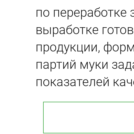
по переработке 
выработке гото
продукции, фор
партий муки за
показателей кач