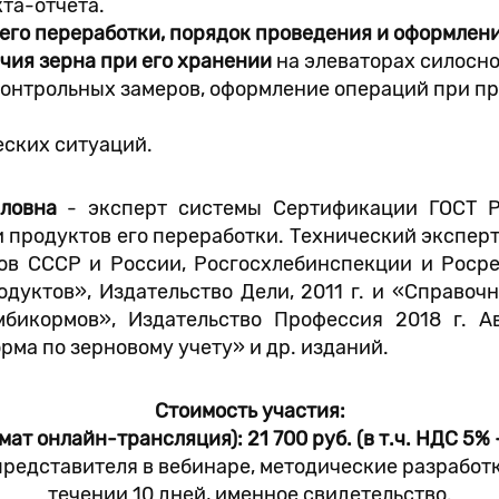
та-отчета.
 его переработки, порядок проведения и оформлен
чия зерна при его хранении
на элеваторах силосно
контрольных замеров, оформление операций при пр
еских ситуаций.
ловна
- эксперт системы Сертификации ГОСТ Р
 продуктов его переработки. Технический экспер
ов СССР и России, Росгосхлебинспекции и Росре
одуктов», Издательство Дели, 2011 г. и «Справоч
мбикормов», Издательство Профессия 2018 г. 
ма по зерновому учету» и др. изданий.
Стоимость участия:
ат онлайн-трансляция): 21 700 руб. (в т.ч. НДС 5% -
представителя в вебинаре, методические разработк
течении 10 дней, именное свидетельство.