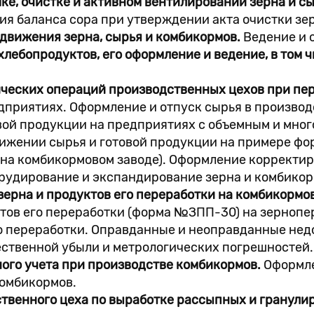
шке, очистке и активном вентилировании зерна и 
я баланса сора при утверждении акта очистки зе
 движения зерна, сырья и комбикормов.
Ведение и 
хлебопродуктов, его оформление и ведение, в том 
ических операций производственных цехов при пе
дприятиях. Оформление и отпуск сырья в производ
овой продукции на предприятиях с объемным и мн
ижении сырья и готовой продукции на примере фо
на комбикормовом заводе). Оформление корректир
рудирование и экспандирование зерна и комбикор
зерна и продуктов его переработки на комбикормо
ктов его переработки (форма №ЗПП-30) на зерно
го переработки. Оправданные и неоправданные недо
ественной убыли и метрологических погрешностей.
ого учета при производстве комбикормов.
Оформле
комбикормов.
ственного цеха по выработке рассыпных и гранул