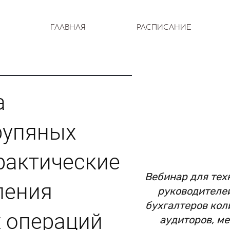
ГЛАВНАЯ
РАСПИСАНИЕ
а
рупяных
рактические
Вебинар для тех
ления
руководителей
бухгалтеров кол
х операций
аудиторов, ме