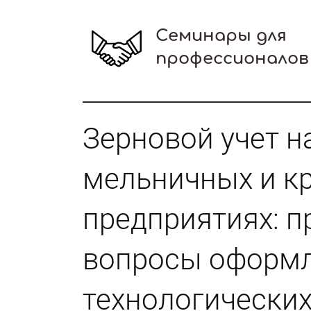
Семинары для
профессионалов
Зерновой учет н
мельничных и к
предприятиях: п
вопросы оформ
технологически