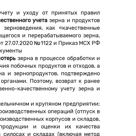
чету и уходу от принятых правил
ественного учета
зерна и продуктов
 зерноведения, как «качественные
щегося и перерабатываемого зерна,
от 27.07.2020 №1122 и Приказ МСХ РФ
окументы
потерь
зерна в процессе обработки и
чия побочных продуктов и отходов, а
а и зернопродуктов, подтверждено
рганами. Поэтому, возврат к ранее
венно-качественному учету зерна и
мельничном и крупяном предприятии;
роизводственных операций (отпуск в
роизводственных корпусов и складов,
 продукции и оценки их качества
в силосах и складах (включая метод