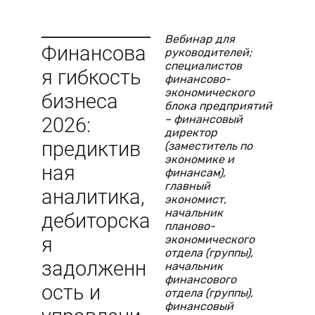
Вебинар для
Финансова
руководителей;
специалистов
я гибкость
финансово-
экономического
бизнеса
блока предприятий
– финансовый
2026:
директор
предиктив
(заместитель по
экономике и
ная
финансам),
главный
аналитика,
экономист,
начальник
дебиторска
планово-
экономического
я
отдела (группы),
задолженн
начальник
финансового
ость и
отдела (группы),
финансовый