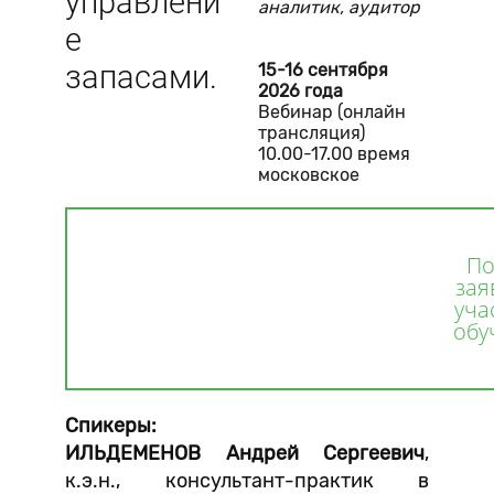
управлени
аналитик, аудитор
е
запасами.
15-16 сентября
2026 года
Вебинар (онлайн
трансляция)
10.00-17.00 время
московское
По
зая
уча
обу
Спикеры:
ИЛЬДЕМЕНОВ Андрей Сергеевич
,
к.э.н., консультант-практик в