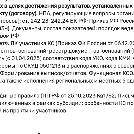
ных в целях достижения результатов, установленны
кту (договору).
НПА, регулирующие вопросы организ
росов): ст. 242.23, 242.24 БК РФ; Приказ МФ Росси
3н). Документы, состав показателей; порядок вед
твом РФ
ет».
ЛК участника КС (Приказ ФК России от 06.12.
ентов-оснований; реестр документов-оснований (П
оль (с 01.04.2025) соответствия кода УКО, кода КМ
формы по ОКУД 0501213 и в распоряжениях о сове
 Формирование выписок/отчетов. Функционал КОО
, а также исполнения региональных и местных бю
диные правила (ПП РФ от 25.10.2023 №1782; Письм
 заключенных в рамках субсидии; особенности КС п
й из практики участников