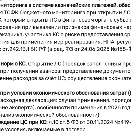
ониторинга в системе казначейских платежей, об
 ТОФК бюджетного мониторинга при открытии ЛС, 
С, которым открыты ЛС в финансовом органе субъе
ирования при выявлении признаков финансовых н
акзачика, участника КС о риске предоставления с
ния для применения мер реагирования. НПА, регу
ст.242.13.1 БК РФ (в ред. ФЗ от 24.06.2025 №158-Ф
норм о КС.
Открытие ЛС (порядок заполнения и пр
 при получении авансов; представление документо
ние расходов за счёт ЦС; осуществление окончат
при условии экономического обоснования затрат (П
расходная декларация: случаи применения, порядо
ие эксперта); особенности применения в 2026 го
анализ экономической обоснованности)
ождение ЦС при КС:
ч.10 ст.5 ФЗ от 30.11.2024 №41
ые условия, включаемые в договор