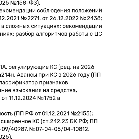
2025 №158-ФЗ).
 рекомендации соблюдения положений
.12.2021 №2271, от 26.12.2022 №2438;
й в сложных ситуациях; рекомендации
ниях; разбор алгоритмов работы с ЦС
ПА, регулирующие КС (ред. на 2026
№214н. Авансы при КС в 2026 году (ПП
 Классификатор признаков
ние взыскания на средства,
от 11.12.2024 №1752 в
сть (ПП РФ от 01.12.2021 №2155);
асширенное КС (ст.242.23 БК РФ; ПП
2-09/40987, №07-04-05/04-10812.
025).