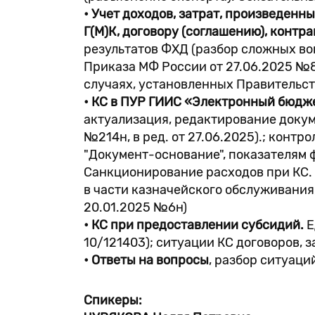
• Учет доходов, затрат, произведен
Г(М)К, договору (соглашению), контра
результатов ФХД (разбор сложных воп
Приказа МФ России от 27.06.2025 №8
случаях, установленных Правительс
• КС в ПУР ГИИС «Электронный бюдж
актуализация, редактирование докум
№214н, в ред. от 27.06.2025).; контр
"Документ-основание", показателям 
Санкционирование расходов при КС.
в части казначейского обслуживания
20.01.2025 №6н)
• КС при предоставлении субсидий.
Е
10/121403); ситуации КС договоров,
• Ответы на вопросы
, разбор ситуаци
Спикеры: