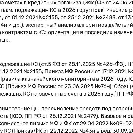
а счетах в кредитных организациях (ФЗ от 24.06.
твам, подлежащим КС в 2026 году; практические
, от 01.12.2021 №2155, от 25.12.2021 №2483, от 13
14н и др.), экспертный анализ алгоритмов действи
о контрактам с КС; ориентация в последних измене
 др.
одлежащие КС (ст.5 ФЗ от 28.11.2025 №426-ФЗ). Н
01.12.2021 №2155; Приказ МФ России от 17.12.2021 
). Правила казначейского мониторинга в 2026 году.
 (Приказ МФ России от 23.06.2025 №76н). Обраще
ежащих КС на расчетные счета в 2026 году (ПП РФ 
нирование ЦС; перечисление средств под потребно
тв (КОО, ПП РФ от 25.12.2021 №2479). Базовое и р
). Совместное письмо МФ и ФК от 29.04.2022 №09-0
КС (Приказ ФК от 22.12.2022 №43н в ред. 30.09.2