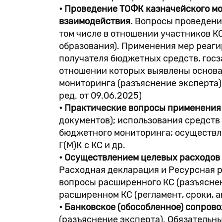
• Проведение ТОФК казначейского м
взаимодействия.
Вопросы проведения
том числе в отношении участников К
образования). Применения мер реаг
получателя бюджетных средств, госз
отношении которых выявлены основа
мониторинга (разъяснение эксперта): 
ред. от 09.06.2025)
• Практические вопросы применения 
документов); использования средств
бюджетного мониторинга; осуществле
Г(М)К с КС и др.
• Осуществлением целевых расходов 
Расходная декларация и Ресурсная 
вопросы расширенного КС (разъяснен
расширенном КС (регламент, сроки, 
• Банковское (обособленное) сопров
(разъяснение эксперта). Обязательн