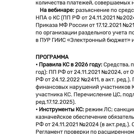
количества платежей, совершаемых н
На вебинаре:
разъяснение по средс
НПА о КС (ПП РФ от 24.11.2021 №2024
Приказа МФ России от 17.12.2021 №2
по организации раздельного учета п
в ПУР ГИИС «Электронный бюджет» и
ПРОГРАММА
• Правила КС в 2026 году:
Средства, п
год): ПП РФ от 24.11.2021 №2024, от 
РФ от 24.12.2022 №2411, в акт. ред.
финансовых нарушений участников КС
участника КС. Перечисление ЦС, подл
ред.17.12.2025).
• Инструменты КС:
режим ЛС; санкцио
казначейское обеспечение обязательс
РФ от 24.11.2021 №2024 (в акт.ред.
Регламент проверки по расширенному 